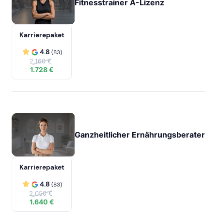
Fitnesstrainer A-Lizenz
Karrierepaket
4.8
(83)
2.160 €
1.728 €
Ganzheitlicher Ernährungsberater
Karrierepaket
4.8
(83)
2.050 €
1.640 €