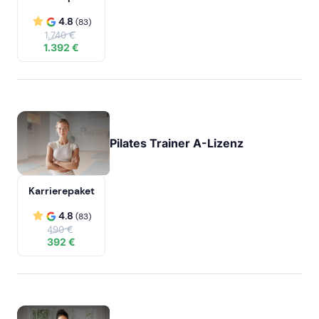
4.8
(83)
1.740 €
1.392 €
Pilates Trainer A-Lizenz
Karrierepaket
4.8
(83)
490 €
392 €