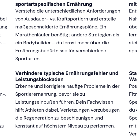
sportartspezifischen Ernährung
mi
Verstehe die unterschiedlichen Anforderungen
Ent
bei,
von Ausdauer- vs. Kraftsportlern und erstelle
Nah
rung
maßgeschneiderte Ernährungspläne. Ein
übe
t
Marathonläufer benötigt andere Strategien als
ler
n –
ein Bodybuilder – du lernst mehr über die
ste
Ernährungsbedürfnisse für verschiedene
spa
Sportarten.
Verhindere typische Ernährungsfehler und
Sta
Leistungsblockaden
Wa
Erkenne und korrigiere häufige Probleme in der
Pos
n-,
Sportlerernährung, bevor sie zu
Fit
Leistungseinbußen führen. Dein Fachwissen
Spe
hilft Athleten dabei, Verletzungen vorzubeugen,
du 
die Regeneration zu beschleunigen und
Spo
zu
konstant auf höchstem Niveau zu performen.
mit
Ver