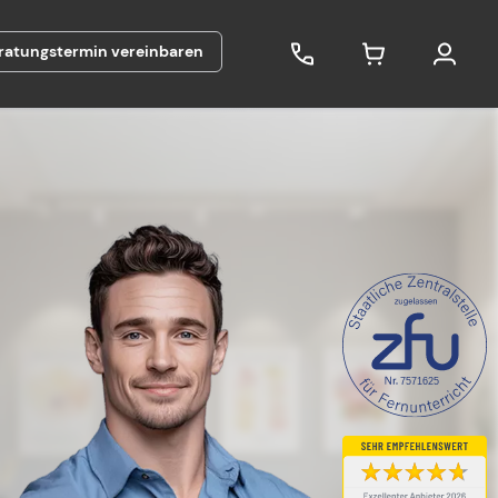
ratungstermin vereinbaren
7571625