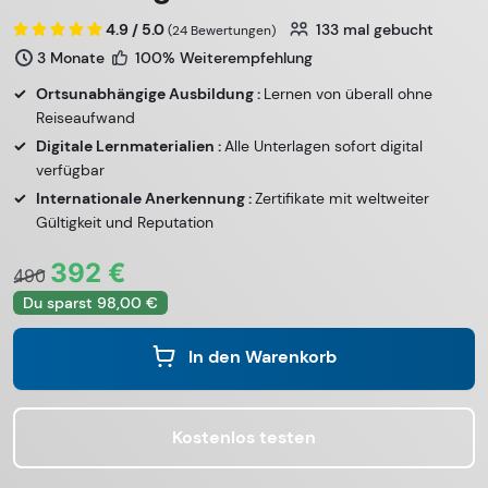
4.9 / 5.0
133
mal gebucht
(24 Bewertungen)
3 Monate
100% Weiterempfehlung
Ortsunabhängige Ausbildung :
Lernen von überall ohne
Reiseaufwand
Digitale Lernmaterialien :
Alle Unterlagen sofort digital
verfügbar
Internationale Anerkennung :
Zertifikate mit weltweiter
Gültigkeit und Reputation
392 €
490
Du sparst 98,00 €
In den Warenkorb
Kostenlos testen