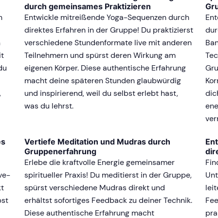
durch gemeinsames Praktizieren
Gr
n
Entwickle mitreißende Yoga-Sequenzen durch
Ent
direktes Erfahren in der Gruppe! Du praktizierst
dur
n
verschiedene Stundenformate live mit anderen
Ban
it
Teilnehmern und spürst deren Wirkung am
Tec
du
eigenen Körper. Diese authentische Erfahrung
Gru
macht deine späteren Stunden glaubwürdig
Kor
,
und inspirierend, weil du selbst erlebt hast,
dic
was du lehrst.
ene
ver
es
Vertiefe Meditation und Mudras durch
Ent
Gruppenerfahrung
dir
Erlebe die kraftvolle Energie gemeinsamer
Fin
ve-
spiritueller Praxis! Du meditierst in der Gruppe,
Unt
kt
spürst verschiedene Mudras direkt und
lei
bst
erhältst sofortiges Feedback zu deiner Technik.
Fee
Diese authentische Erfahrung macht
pra