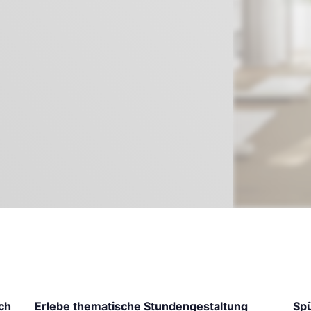
ch
Erlebe thematische Stundengestaltung
Sp