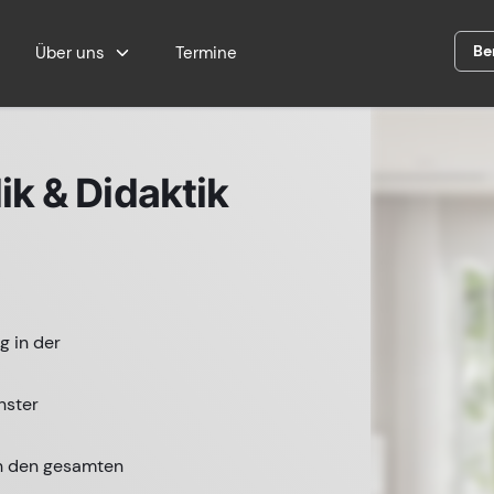
Be
Über uns
Termine
k & Didaktik
g in der
nster
ch den gesamten