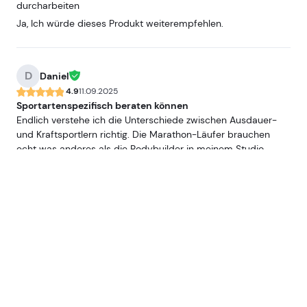
durcharbeiten
Ja, Ich würde dieses Produkt weiterempfehlen.
D
Daniel
4.9
11.09.2025
Sportartenspezifisch beraten können
Endlich verstehe ich die Unterschiede zwischen Ausdauer-
und Kraftsportlern richtig. Die Marathon-Läufer brauchen
echt was anderes als die Bodybuilder in meinem Studio
Ja, Ich würde dieses Produkt weiterempfehlen.
J
Julia
4.2
09.09.2025
Guter Lernstoff aber viel zu lesen
Die Inhalte waren super, nur hätte ich mir mehr Videos
gewünscht. Ich lerne besser wenn ich was höre und sehe,
nicht nur lesen. Trotzdem hat sich die Weiterbildung gelohnt