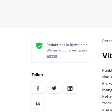
Bere
Redaktionelle Richtlinien
Warum du uns vertrauen
Vi
kannst
Funkt
Teilen
dadur
Risik
Mang
Fettv
trock
und 