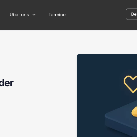
Be
Über uns
Termine
 der