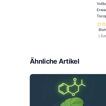
Vollk
Erwac
Toco
Bis
| Z
Ähnliche Artikel