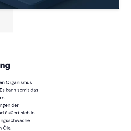
ung
 den Organismus
Es kann somit das
rn.
ungen der
d äußert sich in
stungsschwäche
 Öle,