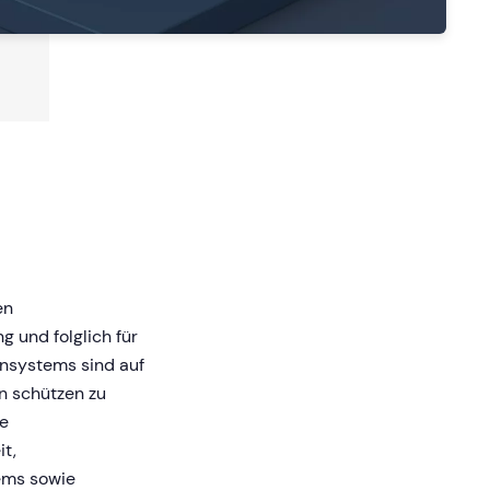
en
ng und folglich für
nsystems sind auf
n schützen zu
me
t,
ems sowie