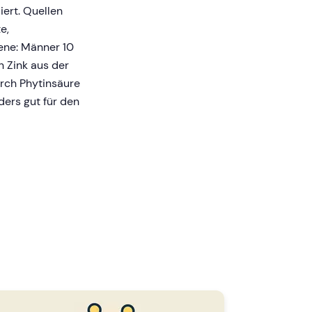
ert. Quellen
e,
sene: Männer 10
 Zink aus der
urch Phytinsäure
ers gut für den