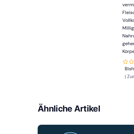
vermi
Fleis
Vollk
Mill
Nahru
gehe
Körpe
Bis
| Z
Ähnliche Artikel