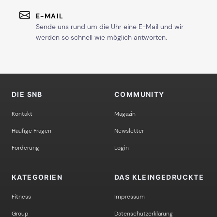
E-MAIL
Sende uns rund um die Uhr eine E-Mail und wir
werden so schnell wie möglich antworten.
DIE SNB
COMMUNITY
Kontakt
Magazin
Häufige Fragen
Newsletter
Förderung
Login
KATEGORIEN
DAS KLEINGEDRUCKTE
Fitness
Impressum
Group
Datenschutzerklärung