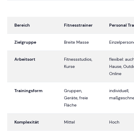
Bereich
Fitnesstrainer
Personal Tra
Zielgruppe
Breite Masse
Einzelperson
Arbeitsort
Fitnessstudios,
flexibel: auc
Kurse
Hause, Outdo
Online
Trainingsform
Gruppen,
individuell,
Geräte, freie
maßgeschne
Fläche
Komplexität
Mittel
Hoch