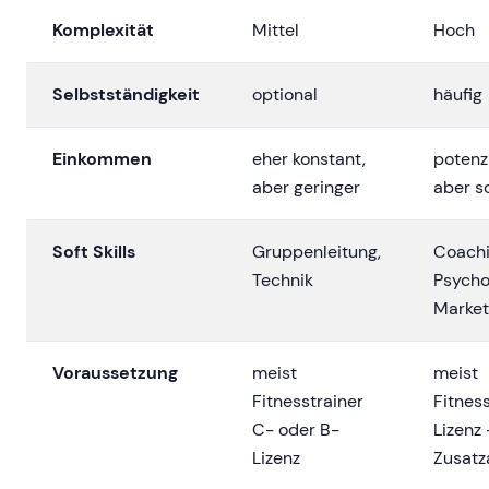
Komplexität
Mittel
Hoch
Selbstständigkeit
optional
häufig
Einkommen
eher konstant,
potenzi
aber geringer
aber 
Soft Skills
Gruppenleitung,
Coachi
Technik
Psycho
Market
Voraussetzung
meist
meist
Fitnesstrainer
Fitnes
C- oder B-
Lizenz 
Lizenz
Zusatz