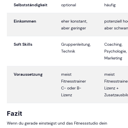
Selbstständigkeit
optional
häufig
Einkommen
eher konstant,
potenziell ho
aber geringer
aber schwa
Soft Skills
Gruppenleitung,
Coaching,
Technik
Psychologie,
Marketing
Voraussetzung
meist
meist
Fitnesstrainer
Fitnesstraine
C- oder B-
Lizenz +
Lizenz
Zusatzausbi
Fazit
Wenn du gerade einsteigst und das Fitnessstudio dein