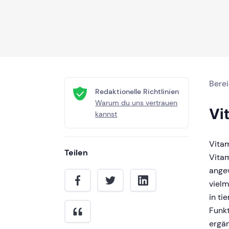
Bere
Redaktionelle Richtlinien
Warum du uns vertrauen
Vi
kannst
Vitam
Teilen
Vitam
angew
vielm
in ti
Funkt
ergän