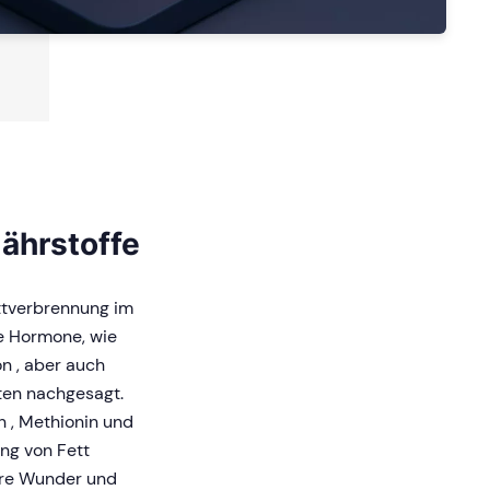
Nährstoffe
ttverbrennung im
ne Hormone, wie
n , aber auch
ten nachgesagt.
n , Methionin und
ng von Fett
hre Wunder und