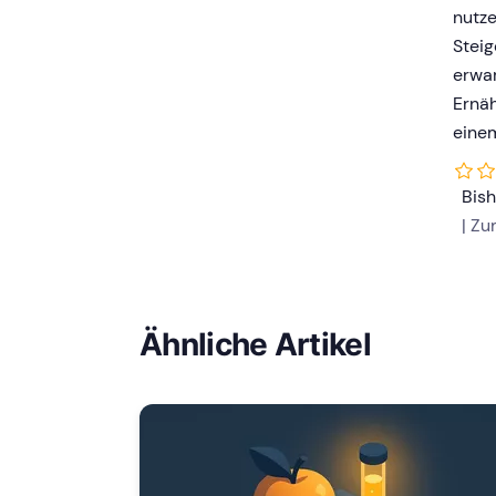
nutze
Steig
erwar
Ernäh
eine
Bis
| Z
Ähnliche Artikel