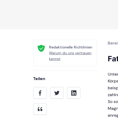
Bere
Redaktionelle Richtlinien
Warum du uns vertrauen
Fa
kannst
Unte
Teilen
Körpe
beis
zahl
So so
Magne
anre