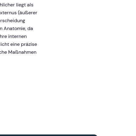
icher liegt als
externus (äußerer
terscheidung
en Anatomie, da
hre internen
cht eine präzise
tische Maßnahmen