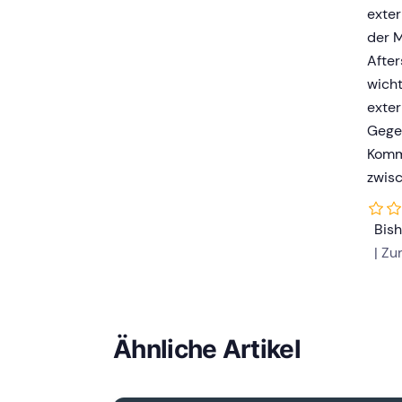
exter
der M
After
wicht
exte
Gegen
Komm
zwisc
Bis
| Z
Ähnliche Artikel