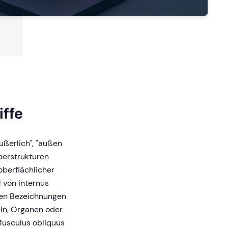
iffe
ußerlich", "außen
perstrukturen
oberflächlicher
l von internus
chen Bezeichnungen
ln, Organen oder
Musculus obliquus