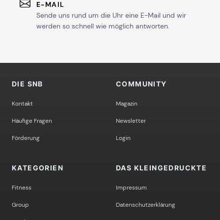
E-MAIL
Sende uns rund um die Uhr eine E-Mail und wir
werden so schnell wie möglich antworten.
DIE SNB
COMMUNITY
Kontakt
Magazin
Häufige Fragen
Newsletter
Förderung
Login
KATEGORIEN
DAS KLEINGEDRUCKTE
Fitness
Impressum
Group
Datenschutzerklärung