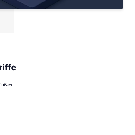
iffe
 Fußes