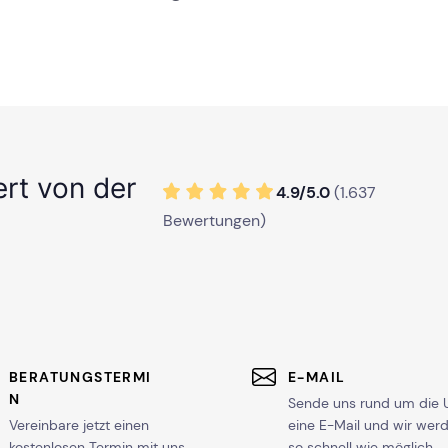
ert von der
4.9/
5
.0
(
1.637
Bewertungen)
BERATUNGSTERMI
E-MAIL
N
Sende uns rund um die 
Vereinbare jetzt einen
eine E-Mail und wir wer
kostenlosen Termin mit uns
so schnell wie möglich