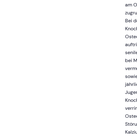
am O
zugru
Bei 
Knoc
Oste
auftr
senil
bei M
vermu
sowie
jährl
Jugen
Knoch
verri
Osteo
Störu
Kalz