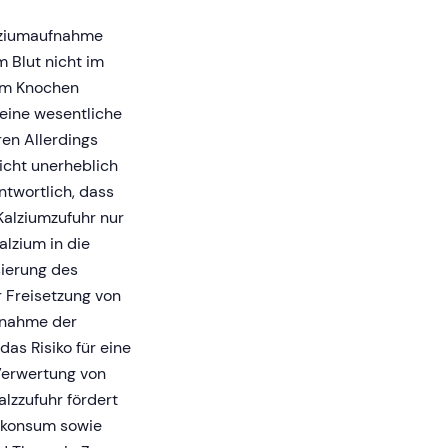
alziumaufnahme
m Blut nicht im
em Knochen
 eine wesentliche
en Allerdings
icht unerheblich
ntwortlich, dass
Kalziumzufuhr nur
alzium in die
sierung des
r Freisetzung von
bnahme der
as Risiko für eine
Verwertung von
alzzufuhr fördert
lkonsum sowie