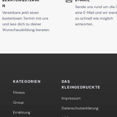
BERATUNGSTERMI
E-MAIL
N
Sende uns rund um die 
Vereinbare jetzt einen
eine E-Mail und wir wer
kostenlosen Termin mit uns
so schnell wie möglich
und lass dich zu deiner
antworten.
Wunschausbildung beraten.
KATEGORIEN
DAS
KLEINGEDRUCKTE
Fitness
Impressum
Group
Datenschutzerklärung
Ernährung