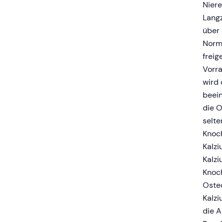
Niere
Langz
über 
Norm
freig
Vorra
wird 
beein
die O
selte
Knoch
Kalzi
Kalz
Knoch
Oste
Kalzi
die 