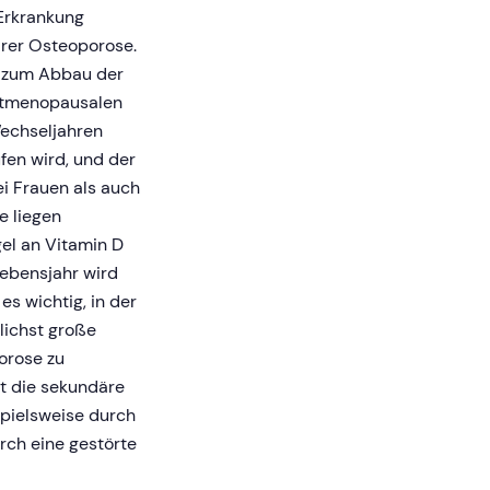
Erkrankung
ärer Osteoporose.
g zum Abbau der
ostmenopausalen
echseljahren
fen wird, und der
i Frauen als auch
e liegen
el an Vitamin D
Lebensjahr wird
s wichtig, in der
lichst große
orose zu
t die sekundäre
spielsweise durch
rch eine gestörte